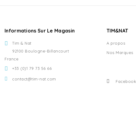
Informations Sur Le Magasin
TIM&NAT
Tim & Nat
A propos
92100 Boulogne-Billancourt
Nos Marques
France
+33 (0)1 79 73 56 66
contact@tim-nat.com
Facebook