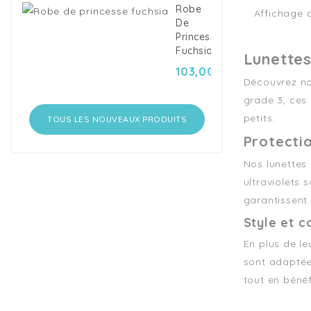
Robe
Affichage d
De
Princesse
Fuchsia
Lunettes
103,00 €
Découvrez no
grade 3, ces 
petits.
TOUS LES NOUVEAUX PRODUITS
Protecti
Nos lunettes 
ultraviolets
garantissent
Style et c
En plus de le
sont adaptées
tout en bénéf