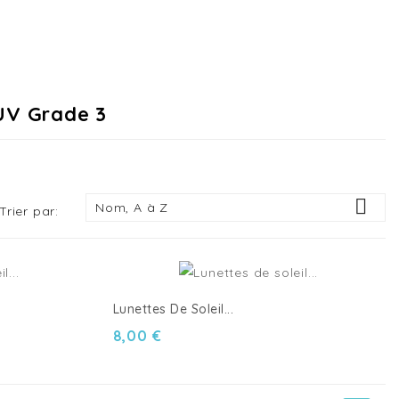
 UV Grade 3

Nom, A à Z
Trier par:
Lunettes De Soleil...
8,00 €