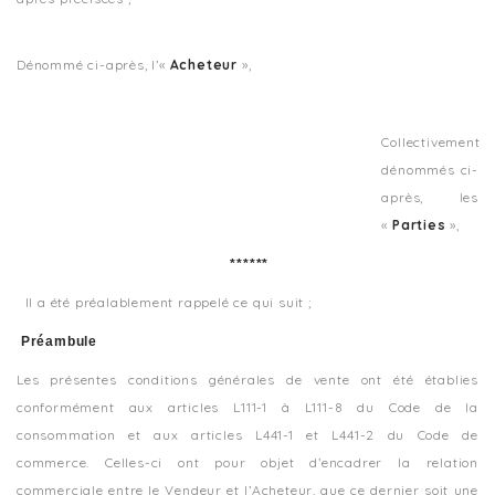
Dénommé ci-après, l’«
Acheteur
»,
Collectivement
dénommés ci-
après, les
«
Parties
»,
******
Il a été préalablement rappelé ce qui suit ;
Préambule
Les présentes conditions générales de vente ont été établies
conformément aux articles L111-1 à L111-8 du Code de la
consommation et aux articles L441-1 et L441-2 du Code de
commerce. Celles-ci ont pour objet d’encadrer la relation
commerciale entre le Vendeur et l’Acheteur, que ce dernier soit une