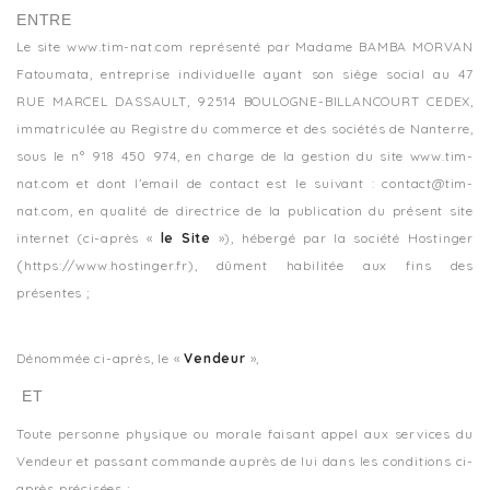
ENTRE
Le site www.tim-nat.com
représenté par Madame BAMBA MORVAN
Fatoumata, entreprise individuelle ayant son siège social au 47
RUE MARCEL DASSAULT, 92514 BOULOGNE-BILLANCOURT CEDEX,
immatriculée au Registre du commerce et des sociétés de Nanterre,
sous le n°
918 450 974, en charge de la gestion du site www.tim-
nat.com et dont l’email de contact est le suivant : contact@tim-
nat.com, en qualité de directrice de la publication du présent site
internet (ci-après «
le Site
»), hébergé par la société Hostinger
(
https://www.hostinger.fr), dûment habilitée aux fins des
présentes ;
Dénommée ci-après, le «
Vendeur
»,
ET
Toute personne physique ou morale faisant appel aux services du
Vendeur et passant commande auprès de lui dans les conditions ci-
après précisées ;