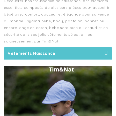
Découvrez nos trousseaux de naissance, des éléments
essentiels composés de plusieurs pièces pour accueillir
bébé avec confort, douceur et élégance pour sa venue
au monde. Pyjama bébé, body, pantalon, bonnet ou
encore lange en coton, bébé sera bien au chaud et en
sécurité dans ses jolis vêtements sélectionnés
soigneusement par Tim&Nat.
Vêtements Naissance