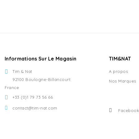
Informations Sur Le Magasin
TIM&NAT
Tim & Nat
A propos
92100 Boulogne-Billancourt
Nos Marques
France
+33 (0)1 79 73 56 66
contact@tim-nat.com
Facebook