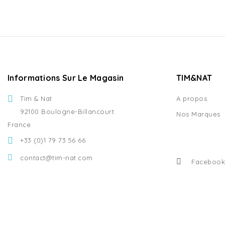
Informations Sur Le Magasin
TIM&NAT
Tim & Nat
A propos
92100 Boulogne-Billancourt
Nos Marques
France
+33 (0)1 79 73 56 66
contact@tim-nat.com
Facebook