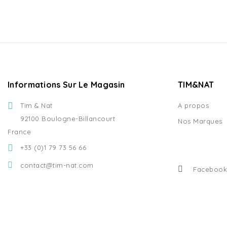
Informations Sur Le Magasin
TIM&NAT
Tim & Nat
A propos
92100 Boulogne-Billancourt
Nos Marques
France
+33 (0)1 79 73 56 66
contact@tim-nat.com
Facebook