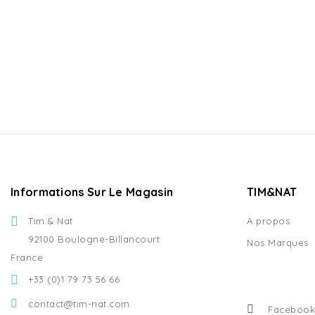
Informations Sur Le Magasin
TIM&NAT
Tim & Nat
A propos
92100 Boulogne-Billancourt
Nos Marques
France
+33 (0)1 79 73 56 66
contact@tim-nat.com
Facebook