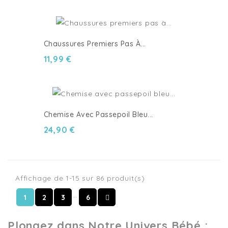
Chaussures Premiers Pas À...
11,99 €
Chemise Avec Passepoil Bleu...
24,90 €
Affichage de 1-15 sur 86 produit(s)
…
1
2
3
6
Plongez dans Notre Univers Bébé :